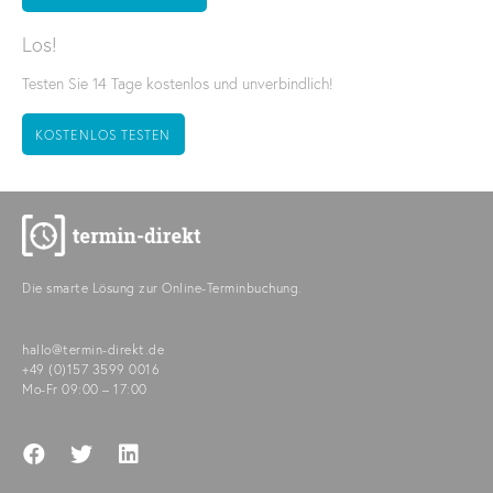
Los!
Testen Sie 14 Tage kostenlos und unverbindlich!
KOSTENLOS TESTEN
Die smarte Lösung zur Online-Terminbuchung.
hallo@termin-direkt.de
+49 (0)157 3599 0016
Mo-Fr 09:00 – 17:00