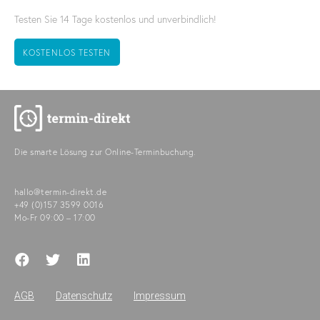
Testen Sie 14 Tage kostenlos und unverbindlich!
KOSTENLOS TESTEN
Die smarte Lösung zur Online-Terminbuchung.
hallo@termin-direkt.de
+49 (0)157 3599 0016
Mo-Fr 09:00 – 17:00
AGB
Datenschutz
Impressum