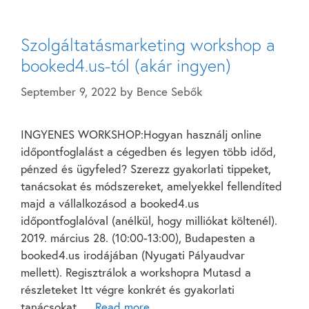
Szolgáltatásmarketing workshop a
booked4.us-tól (akár ingyen)
September 9, 2022
by
Bence Sebők
INGYENES WORKSHOP:Hogyan használj online
időpontfoglalást a cégedben és legyen több időd,
pénzed és ügyfeled? Szerezz gyakorlati tippeket,
tanácsokat és módszereket, amelyekkel fellendíted
majd a vállalkozásod a booked4.us
időpontfoglalóval (anélkül, hogy milliókat költenél).
2019. március 28. (10:00-13:00), Budapesten a
booked4.us irodájában (Nyugati Pályaudvar
mellett). Regisztrálok a workshopra Mutasd a
részleteket Itt végre konkrét és gyakorlati
tanácsokat …
Read more