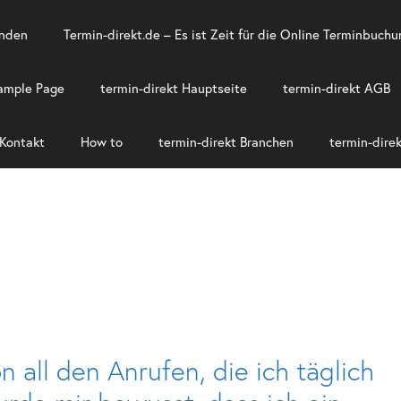
unden
Termin-direkt.de – Es ist Zeit für die Online Terminbuchu
ample Page
termin-direkt Hauptseite
termin-direkt AGB
 Kontakt
How to
termin-direkt Branchen
termin-direk
n all den Anrufen, die ich täglich