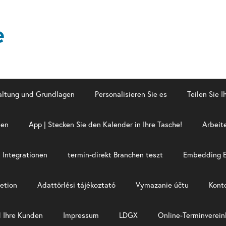
e
altung und Grundlagen
Personalisieren Sie es
Teilen Sie 
men
App | Stecken Sie den Kalender in Ihre Tasche!
Arbeit
Integrationen
termin-direkt Branchen teszt
Embedding 
etion
Adattörlési tájékoztató
Vymazanie účtu
Kont
d Ihre Kunden
Impressum
LDGX
Online-Termin­verein