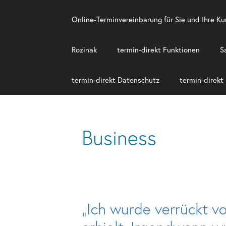
Online-Termin­verein­barung für Sie und Ihre K
Rozinak
termin-direkt Funktionen
S
termin-direkt Datenschutz
termin-direkt
Business
„Ich wurde verrückt vo